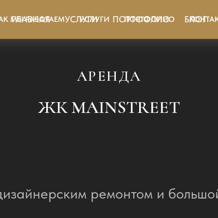
ГЛАВНАЯ
УСЛУГИ
ПОРТФОЛИО
БЛОГ
АК МЫ РАБОТАЕМ
УСЛУГИ
ПОРТФОЛИО
КОНТА
АРЕНДА
ЖК MAINSTREET
с дизайнерским ремонтом и большо