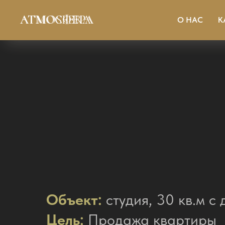
АТМОСФЕРА
ATMOSFERA
О НАС
К
Объект:
студия, 30 кв.м 
Цель:
Продажа квартиры