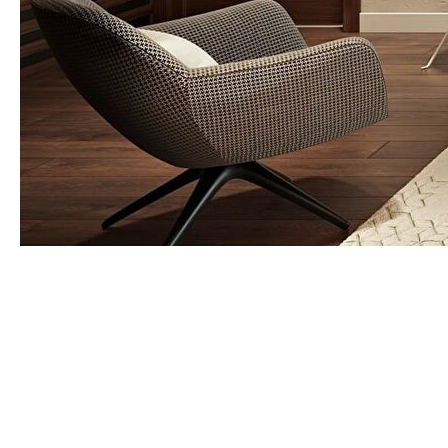
Фотосъемка квартиры — это важный этап как для
риелторов, так и для владельцев недвижимости,
желающих продать или сдать свою квартиру в аренду.
Качественная фотография может привлечь больше
потенциальных клиентов, в то время как неудачные
снимки могут отпугнуть их. Рассмотрим наиболее
распространенные ошибки в фотосъемке квартир и
способы их исправления.