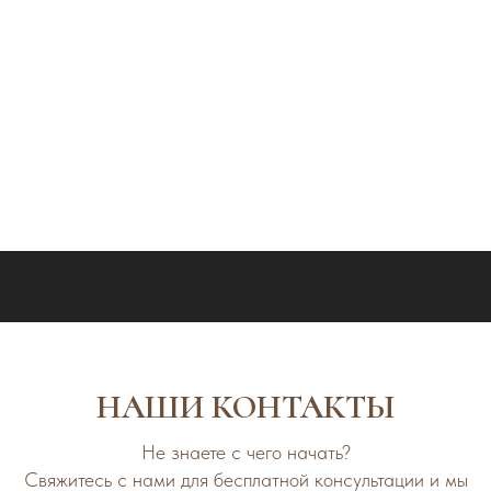
Фотосъемка квартиры — это искусство, требующее
внимания к деталям и понимания основ композиции.
Избегая распространенных ошибок, вы сможете создать
привлекательные изображения, которые помогут вам
выделиться на рынке недвижимости. Инвестируйте время
в изучение техники съемки или обратитесь к
профессиональному фотографу — это оправдает себя в
будущем, привлекая больше клиентов и ускоряя процесс
продажи или аренды.
НАШИ КОНТАКТЫ
Не знаете с чего начать?
Свяжитесь с нами для бесплатной консультации и мы